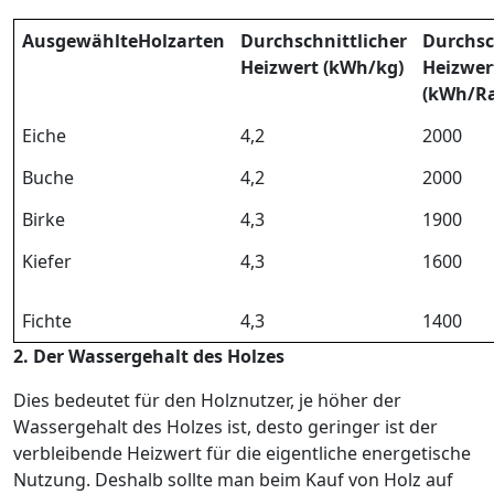
Ausgewählte
Holzarten
Durchschnittlicher
Durchsc
Heizwert (kWh/kg)
Heizwer
(kWh/R
Eiche
4,2
2000
Buche
4,2
2000
Birke
4,3
1900
Kiefer
4,3
1600
Fichte
4,3
1400
2. Der Wassergehalt des Holzes
Dies bedeutet für den Holznutzer, je höher der
Wassergehalt des Holzes ist, desto geringer ist der
verbleibende Heizwert für die eigentliche energetische
Nutzung. Deshalb sollte man beim Kauf von Holz auf