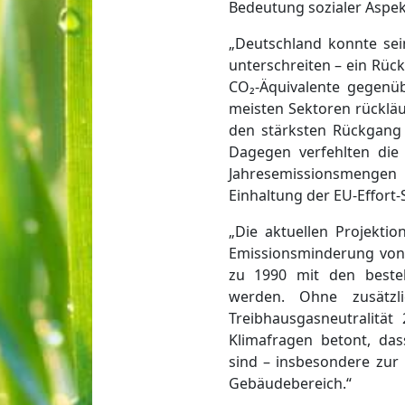
Bedeutung sozialer Aspek
„Deutschland konnte sei
unterschreiten – ein Rüc
CO₂-Äquivalente gegenü
meisten Sektoren rückläu
den stärksten Rückgang u
Dagegen verfehlten die
Jahresemissionsmengen
Einhaltung der EU-Effort-
„Die aktuellen Projektio
Emissionsminderung von 
zu 1990 mit den best
werden. Ohne zusätzli
Treibhausgasneutralität
Klimafragen betont, da
sind – insbesondere zur
Gebäudebereich.“