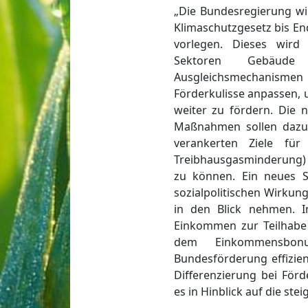
„Die Bundesregierung w
Klimaschutzgesetz bis E
vorlegen. Dieses wird
Sektoren Gebäude
Ausgleichsmechanismen w
Förderkulisse anpassen,
weiter zu fördern. Die
Maßnahmen sollen dazu 
verankerten Ziele fü
Treibhausgasminderung) 
zu können. Ein neues S
sozialpolitischen Wirk
in den Blick nehmen. I
Einkommen zur Teilhabe
dem Einkommensbon
Bundesförderung effizien
Differenzierung bei För
es in Hinblick auf die st